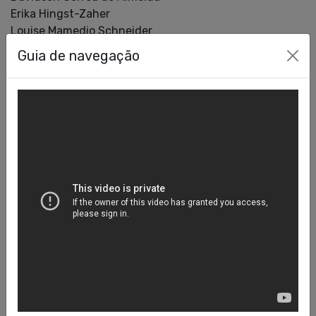
Erika Hingst-Zaher
Louise Mamedio Schneider
Guia de navegação
Curadoria “Saberes”
Erika Hingst-Zaher
Carla Gibertoni Carneiro
Ennio Candotti
Glenn Shepard
Guto Carvalho
Helena Lima
Louise Mamedio Schneider
Luciano Lima ​​
Mariana Inglez
Nathan Leach
Identidade visual e UX design
Coletivo Boitatá