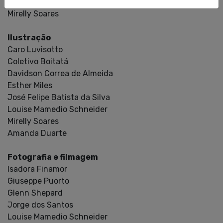
Pós-produção audiovisual
Mirelly Soares
Ilustração
Caro Luvisotto
Coletivo Boitatá
Davidson Correa de Almeida
Esther Miles
José Felipe Batista da Silva
Louise Mamedio Schneider
Mirelly Soares
Amanda Duarte
Fotografia e filmagem
Isadora Finamor
Giuseppe Puorto
Glenn Shepard
Jorge dos Santos
Louise Mamedio Schneider